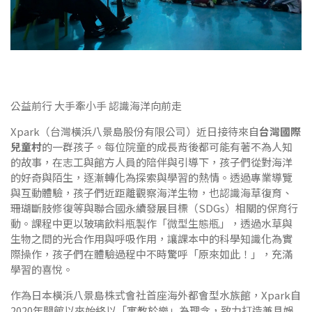
公益前行 大手牽小手 認識海洋向前走
Xpark（台灣橫浜八景島股份有限公司）近日接待來自
台灣國際
兒童村
的一群孩子。每位院童的成長背後都可能有著不為人知
的故事，在志工與館方人員的陪伴與引導下，孩子們從對海洋
的好奇與陌生，逐漸轉化為探索與學習的熱情。透過專業導覽
與互動體驗，孩子們近距離觀察海洋生物，也認識海草復育、
珊瑚斷肢修復等與聯合國永續發展目標（SDGs）相關的保育行
動。課程中更以玻璃飲料瓶製作「微型生態瓶」，透過水草與
生物之間的光合作用與呼吸作用，讓課本中的科學知識化為實
際操作，孩子們在體驗過程中不時驚呼「原來如此！」，充滿
學習的喜悅。
作為日本橫浜八景島株式會社首座海外都會型水族館，Xpark自
2020年開館以來始終以「寓教於樂」為理念，致力打造兼具娛