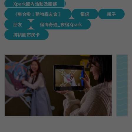
Xpark館內活動及服務
《集合啦！動物森友會 》
情侶
親子
朋友
宿海奇遇_夜宿Xpark
持桃園市民卡