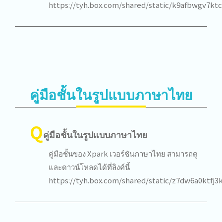
https://tyh.box.com/shared/static/k9afbwgv7kt
คู่มือชั้นในรูปแบบภาษาไทย
Q
คู่มือชั้นในรูปแบบภาษาไทย
คู่มือชั้นของ Xpark เวอร์ชันภาษาไทย สามารถดู
และดาวน์โหลดได้ที่ลิงค์นี้
https://tyh.box.com/shared/static/z7dw6a0ktfj3