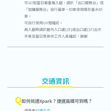
可以!如當日需重複入館，請於「出口服務台」或
「加購服務台」自行蓋章。印章使用隱形墨水印
章。
可自行使用UV燈確認。
再入館時請於館內入口處(2F)或出口處(1F)出示
手章及當日票券供工作人員確認，謝謝
交通資訊
Q
如何抵達Xpark？捷運高鐵可到嗎？
請參考
交通方式