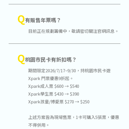
Q
有販售年票嗎？
目前正在規劃籌備中，敬請密切關注官網訊息。
Q
桃園市民卡有折扣嗎？
期間限定2026/7/17~9/30，持桃園市民卡遊
Xpark 門票優惠9折起。
Xpark成人票 $600 → $540
Xpark學生票 $430 → $390
Xpark孩童/博愛票 $270 → $250
上述方案皆為現場售票，1卡可購入5張票，優惠
不得併用。