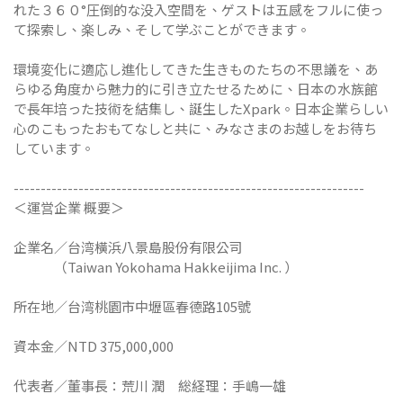
れた３６０°圧倒的な没入空間を、ゲストは五感をフルに使っ
て探索し、楽しみ、そして学ぶことができます。
環境変化に適応し進化してきた生きものたちの不思議を、あ
らゆる角度から魅力的に引き立たせるために、日本の水族館
で長年培った技術を結集し、誕生したXpark。日本企業らしい
心のこもったおもてなしと共に、みなさまのお越しをお待ち
しています。
-----------------------------------------------------------------
＜運営企業 概要＞
企業名／台湾橫浜八景島股份有限公司
（Taiwan Yokohama Hakkeijima Inc. ）
所在地／台湾桃園市中壢區春德路105號
資本金／NTD 375,000,000
代表者／董事長：荒川 潤 総経理：手嶋一雄