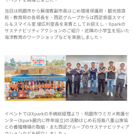
当日は桃園市から蘇俊賓副市長はじめ環境保護局、観光旅游
局、教育局の各局長を、西武グループからは西武鉄道スマイ
ル＆スマイル室 堤広利室長を来賓としてお迎えし、Xparkの
サステナビリティアクションのご紹介、近隣の小学生を招いた
海洋教育のワークショップなどを実施しました。
イベントではXparkの手嶋総経理より、桃園市ウミガメ救護セ
ンター(Xpark館内に昨年設立)の活動はじめ石垣島八重山漁協
との養殖珊瑚の取組、また西武グループのサステナビリティア
クションなどを紹介しました。