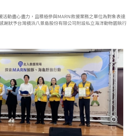
鯨豚海龜救援活動盡心盡力，且積極參與MARN救援業務之單位為對象表達
感謝狀予台灣横浜八景島股份有限公司附設私立海洋動物園執行