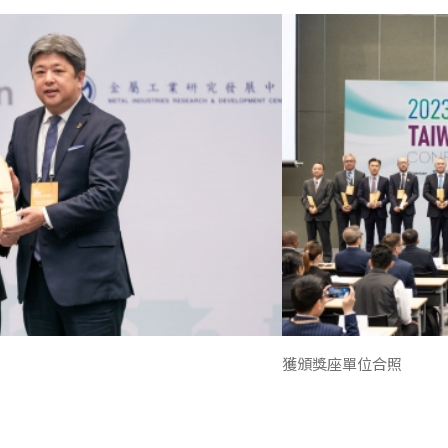
獲頒獎座單位合照