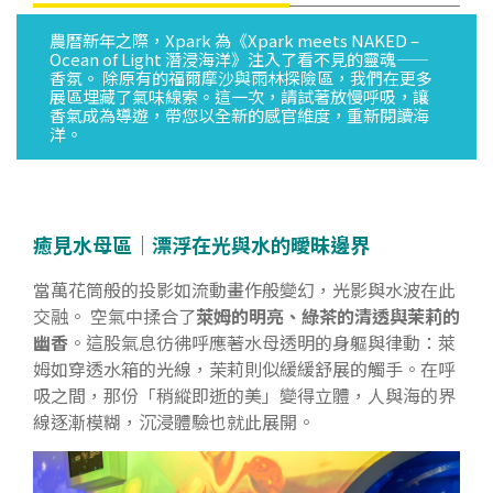
農曆新年之際，Xpark 為《Xpark meets NAKED –
Ocean of Light 潛浸海洋》注入了看不見的靈魂——
香氛。 除原有的福爾摩沙與雨林探險區，我們在更多
展區埋藏了氣味線索。這一次，請試著放慢呼吸，讓
香氣成為導遊，帶您以全新的感官維度，重新閱讀海
洋。
癒見水母區｜漂浮在光與水的曖昧邊界
當萬花筒般的投影如流動畫作般變幻，光影與水波在此
交融。 空氣中揉合了
萊姆的明亮、綠茶的清透與茉莉的
幽香
。這股氣息彷彿呼應著水母透明的身軀與律動：萊
姆如穿透水箱的光線，茉莉則似緩緩舒展的觸手。在呼
吸之間，那份「稍縱即逝的美」變得立體，人與海的界
線逐漸模糊，沉浸體驗也就此展開。