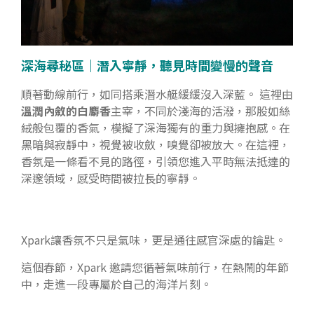
深海尋秘區｜潛入寧靜，聽見時間變慢的聲音
順著動線前行，如同搭乘潛水艇緩緩沒入深藍。 這裡由
溫潤內斂的白麝香
主宰，不同於淺海的活潑，那股如絲
絨般包覆的香氣，模擬了深海獨有的重力與擁抱感。在
黑暗與寂靜中，視覺被收斂，嗅覺卻被放大。在這裡，
香氛是一條看不見的路徑，引領您進入平時無法抵達的
深邃領域，感受時間被拉長的寧靜。
Xpark讓香氛不只是氣味，更是通往感官深處的鑰匙。
這個春節，Xpark 邀請您循著氣味前行，在熱鬧的年節
中，走進一段專屬於自己的海洋片刻。